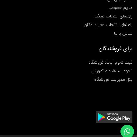
م
ع
حریم خصوصی
گ
راهنمای انتخاب عینک
ل
ی
راهنمای انتخاب عطر و ادکلن
د
تماس با ما
ع
ش
ق
برای فروشندگان
,
ش
م
ثبت نام و ایجاد فروشگاه
ع
نحوه استفاده و آموزش
ل
ی
پنل مدیریت فروشگاه
و
ا
ن
ی
,
ش
م
ع
م
ع