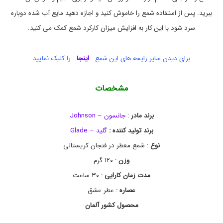
i
ب
و
s
ببرید. پس از استفاده شمع را خاموش کنید و اجازه دهید مایع آب شده دوباره
e
ک
سرد شود با این کار به افزایش میزان کارکرد شمع کمک می کنید.
,
ن
j
ن
o
د
ه
h
برای دیدن سایر رایحه های این شمع
اینجا
را کلیک نمایید
n
s
o
مشخصات
n
,
l
برند مادر
:
جانسون – Johnson
o
v
برند تولید کننده :
گلید – Glade
e
نوع
: شمع معطر در فنجان کریستالی
,
ج
وزن
: ۱۲۰ گرم
ا
ن
مدت زمان کارایی
: ۳۰ ساعت
س
عصاره
: عطر عشق
و
ن
محصول کشور آلمان
,
خ