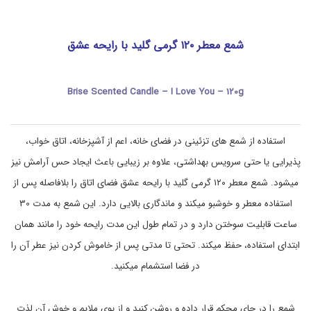
u
ش
g
ی
i
و
ب
e
شمع معطر ۱۲۰ گرمی گلید با رایحه عشق
,
ه
c
د
ا
a
n
ش
Brise Scented Candle – I Love You – 120g
ت
d
l
ی
e
,
,
خ
استفاده از شمع های تزئینی در فضای خانه، اعم از آشپزخانه، اتاق خواب،
ا
g
پذیرایی یا حتی سرویس بهداشتی، علاوه بر زیبایی باعث ایجاد حس آرامش نیز
l
ن
a
ه
میشود. شمع معطر ۱۲۰ گرمی گلید با رایحه عشق فضای اتاق را بلافاصله پس از
d
و
ن
e
استفاده معطر و خوشبو میکند و ماندگاری بالایی دارد. این شمع به مدت 30
,
ظ
ساعت قابلیت سوختن دارد و در تمام طول این مدت رایحه خود را مانند همان
ا
g
l
ف
ابتدای استفاده، حفظ میکند. تحتی تا مدتی پس از خاموش کردن نیز عطر آن را
a
ت
d
,
در فضا استشمام میکنید.
e
خ
و
b
r
ش
شمع را در جای محکم قرار داده و روشن کنید و از بوی ملایم و خوش آن لذت