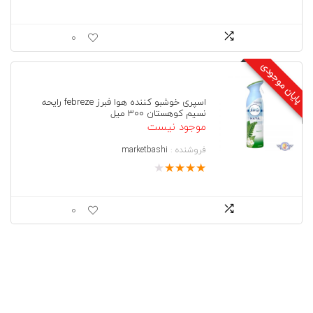
,
خ
و
0
ش
ب
پایان موجودی
و
,
ش
اسپری خوشبو کننده هوا فبرز febreze رایحه
م
نسیم کوهستان 300 میل
ع
موجود نیست
,
ش
فروشنده :
marketbashi
م
★
★
★
★
★
ع
خ
ا
ص
0
,
ش
م
ع
خ
و
ش
ب