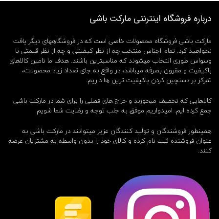
و
ک
درباره فروشگاه اینترنتی مارکت باشی
ن
ن
مارکت باشی فروشگاه محصولات خاصی است که در فروشگاههای دیگر یافت
د
نخواهید کرد. تمام اجناس منتخب چه از نظر کیفیتی و چه از نظر قیمتی با
ه
وسواس طوری انتخاب میشوند که مناسبترین باشند. هدف ما تامین کالاهای
,
ش
باکیفیت و مقرون بصرفه میباشد، در واقع به جای تعداد زیاد محصولات،
م
تمرکز بر دستچین کردن باکیفیت ترین ها داریم.
ع
ف
کالاهایی که تخفیف میخورند و حراج های فصلی را برای شما در مارکت باشی
ا
جمع کرده ایم. امیدواریم موفق به جلب توجه و رضایت شما شویم.
ن
ت
همینطور فروشندگان و تولید کنندگان عزیز میتوانند در مارکت باشی به
ز
ی
عنوان فروشنده ثبت نام کرده و کالای خود را بدون واسطه به مشتریان عرضه
,
کنند.
ش
م
ع
ک
ا
د
و
ی