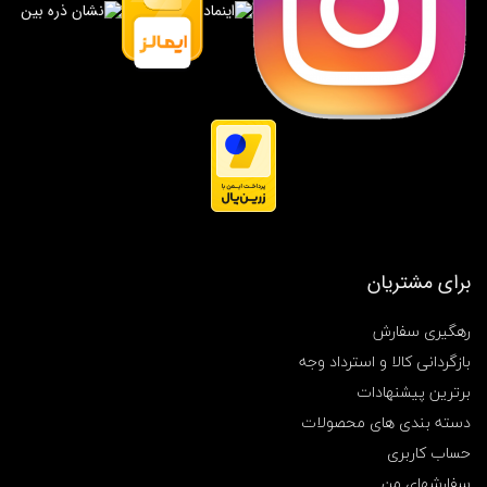
ی
,
ش
م
ع
گ
ل
ی
د
,
ش
م
ع
گ
برای مشتریان
ل
ی
رهگیری سفارش
د
خ
بازگردانی کالا و استرداد وجه
و
برترین پیشنهادات
ش
ب
دسته بندی های محصولات
و
,
حساب کاربری
ش
سفارشهای من