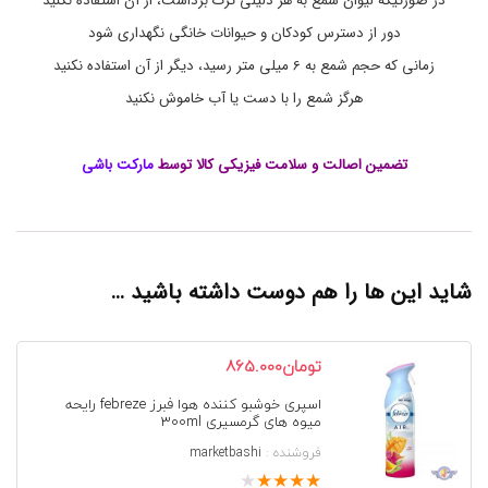
در صورتیکه لیوان شمع به هر دلیلی ترک برداشت، از آن استفاده نکنید
ش
م
دور از دسترس کودکان و حیوانات خانگی نگهداری شود
ع
زمانی که حجم شمع به 6 میلی متر رسید، دیگر از آن استفاده نکنید
گ
ل
هرگز شمع را با دست یا آب خاموش نکنید
ی
د
,
تضمین اصالت و سلامت فیزیکی کالا توسط
مارکت باشی
خ
ر
ی
د
ش
م
ع
شاید این ها را هم دوست داشته باشید …
م
ع
ط
تومان
865.000
ر
,
خ
اسپری خوشبو کننده هوا فبرز febreze رایحه
میوه های گرمسیری 300ml
و
ش
فروشنده :
marketbashi
ب
★
★
★
★
★
و