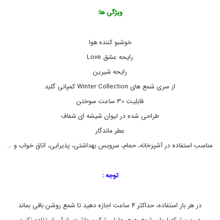
ر
ویژگی ها:
ی
د
ش
م
خوشبو کننده هوا
ع
,
رایحه عشق Love
خ
رایحه شیرین
ر
ی
از سری شمع های Winter Collection کمپانی گلید
د
ش
قابلیت 30 ساعت سوختن
م
طراحی شده در لیوان شیشه ای شفاف
ع
ف
عطر ماندگار
ا
ن
مناسب استفاده در آشپزخانه، حمام، سرویس بهداشتی، پذیرایی، اتاق خواب و …
ت
ز
ی
توجه :
,
خ
ر
در هر بار استفاده، حداکثر 4 ساعت اجازه دهید تا شمع روشن باقی بماند
ی
د