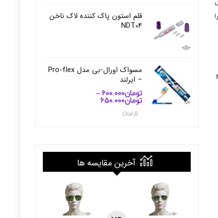
ل
قلم استون پاک کننده لاک ناخن
ل Sensitive حجم 500 میل را
NDT04
مسواک اورال-بی مدل Pro-flex
– ایرلند
تومان
600.000
–
تومان
650.000
محدوده
قیمت:
Oral-B
تومان600.000
تا
تومان650.000
آخرین مقایسه ها