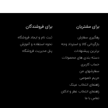
ل
S
E
N
S
I
برای مشتریان
برای فروشندگان
T
I
رهگیری سفارش
ثبت نام و ایجاد فروشگاه
V
E
بازگردانی کالا و استرداد وجه
نحوه استفاده و آموزش
,
ژ
برترین پیشنهادات
پنل مدیریت فروشگاه
ل
دسته بندی های محصولات
ح
م
حساب کاربری
ا
سفارشهای من
م
ن
حریم خصوصی
ی
راهنمای انتخاب عینک
و
ا
راهنمای انتخاب عطر و ادکلن
,
تماس با ما
ژ
ل
د