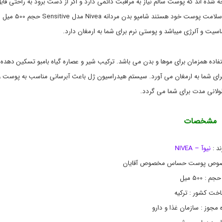
ه
ل
 شده اند که پوست سالم نیاز به مراقبت دائمی دارد و اگر از دست برود به راحتی قاب
,
د
برگشت نیست. ازین رو مارکت باشی به آقایان شیک و منظم که نگران سلامت پوست خود هستند شامپو بدن مردانه Nivea مد
ا
N
i
ش
ت و آلرژی میباشد و پوستی نرم برای شما به ارمغان دارد.
ت
v
e
ی
a
,
فاده همزمان برای موها و بدن می باشد. ترکیب شیر و عصاره گیاه بامبو تسکین دهده
خ
ش
ا
ا
رای شما به ارمغان می آورد. سیستم هیدراسیون ژل باعث آبرسانی مناسب به پوست و
ر
م
پ
ج
ولانی مدت برای شما می گردد.
و
ی
,
و
پ
ش
مشخصات
ا
و
م
س
پ
ت
ند :
نیوآ – NIVEA
و
ح
ب
س
مخصوص پوست حساس مخصوص آقایان
ا
د
حجم : 500 میل
ن
س
,
خت کشور : ترکیه
خ
ر
 مجوز : سازمان غذا و دارو
ی