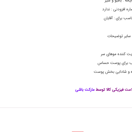
ایحه : بامبو و شیر
د
ژ
ره افزودنی : ندارد
ل
ح
اسب برای : آقایان
م
ا
م
سایر توضیحات
ن
ی
و
یت کننده موهای سر
ا
,
ب برای پوست حساس
ژ
ل
ده و شادابی بخش پوست
ح
م
ا
مت فیزیکی کالا توسط
مارکت باشی
م
,
ژ
ل
ح
م
ا
م