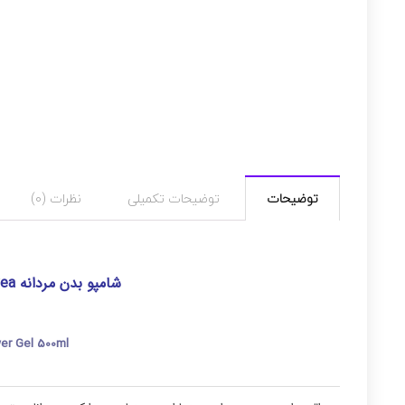
توضیحات
توضیحات تکمیلی
نظرات (0)
شامپو بدن مردانه Nivea مدل Sensitive حجم 500 میل
er Gel 500ml