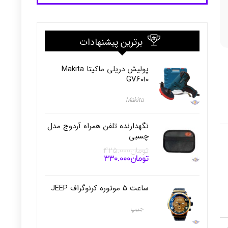
برترین پیشنهادات
پولیش دریلی ماکیتا Makita
GV6010
Makita
نگهدارنده تلفن همراه آردوج مدل
چسبی
تومان
425.000
تومان
330.000
قیمت
قیمت
اصلی
فعلی
تومان425.000
تومان330.000
بود.
است.
ساعت 5 موتوره کرنوگراف JEEP
جیپ