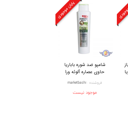
ن
موجودی
پایان موجودی
ی
و
آ
,
ژ
ل
ح
م
ا
م
ن
ی
ز
شامپو ضد شوره باباریا
و
ا
حاوی عصاره آلوئه ورا
آ
N
فروشنده :
marketbashi
I
V
موجود نیست
E
A
M
E
N
م
د