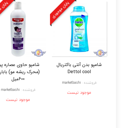
پایان موجودی
پایان 
شامپو بدن آنتی باکتریال
شامپو حاوی عصاره پیا
Dettol cool
(محرک ریشه مو) باباری
600میل
فروشنده :
marketbashi
فروشنده :
marketbashi
موجود نیست
موجود نیست