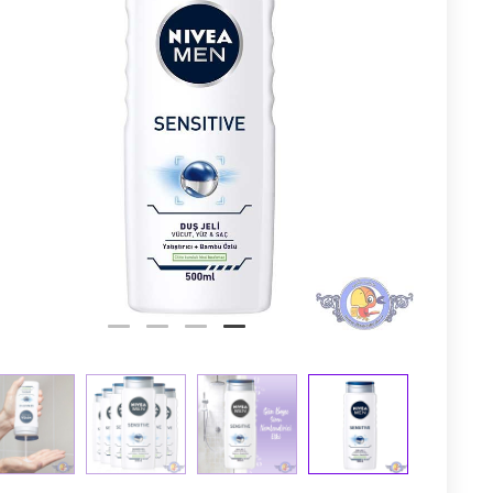
توم
عجله کن! 
0
6