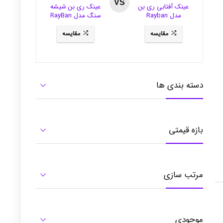
VS
عینک آفتابی ری بن
عینک ری بن شیشه
مدل Rayban
سنگ مدل RayBan
3281
RB3484
مقایسه
مقایسه
دسته بندی ها
بازه قیمتی
مرتب سازی
موجودی