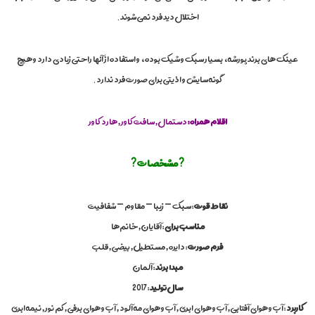
,
اختلال دید فرد نمی شوند.
p
o
r
عینک های برند پورشه، بسیار سبک و شیک بوده، و استفاده از آنها راحتی زیادی دارد و هیچ
s
c
گونه سایش و اذیتی برای صورت فرد ندارد.
h
e
,
اقلام همراه :
دستمال , سافت کاور , هارد کاور
p
o
r
مشخصات
s
?
?
c
h
e
نقاط قوت
: سبک – زیبا – مقاوم – شفافیت
d
e
مناسب برای
:
آقایان , خانم‌ها
s
فرم صورت
:
دایره , مستطیل , بیضی , قلب
i
g
مبداء برند
:
آلمان
n
سال تولید
:
2017
,
s
کاربرد
:
آب و هوای آفتابی , آب و هوای ابری , آب و هوای مه آلود , آب و هوای برفی , کم نور , نیمه ابری
u