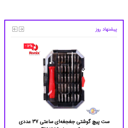
پیشنهاد روز
- 12%
دی اکتیو مدل AC-
ست پیچ گوشتی جغجغه‌ای ساعتی 37 عددی
بلوور دمنده و م