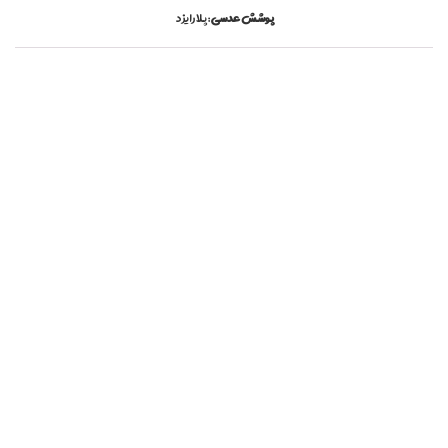
پوشش عدسی
:
پلارایزد
ل
ا
ر
ا
ی
ز
,
پ
ل
ا
ر
ی
ز
ه
,
پ
و
ر
ش
,
پ
و
ر
ش