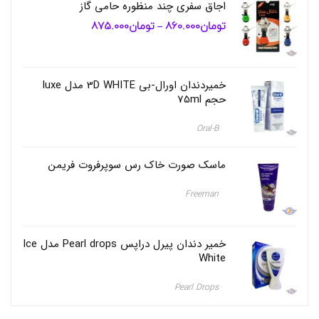
اجاق سفری چند منظوره حامی گاز
تومان
860.000
تومان
875.000
محدوده
–
قیمت:
تومان860.000
تا
تومان875.000
خمیردندان اورال-بی 3D WHITE مدل luxe
حجم 75ml
Oral-B
ماسک صورت خاک رس سوپرفروت فریمن
Freeman
خمیر دندان پیرل دراپس Pearl drops مدل Ice
White
Pearl Drops